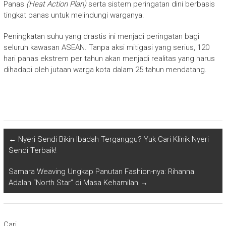
Panas
(Heat Action Plan)
serta sistem peringatan dini berbasis
tingkat panas untuk melindungi warganya.
Peningkatan suhu yang drastis ini menjadi peringatan bagi
seluruh kawasan ASEAN. Tanpa aksi mitigasi yang serius, 120
hari panas ekstrem per tahun akan menjadi realitas yang harus
dihadapi oleh jutaan warga kota dalam 25 tahun mendatang.
←
Nyeri Sendi Bikin Ibadah Terganggu? Yuk Cari Klinik Nyeri
Sendi Terbaik!
Samara Weaving Ungkap Panutan Fashion-nya: Rihanna
Adalah “North Star” di Masa Kehamilan
→
Cari