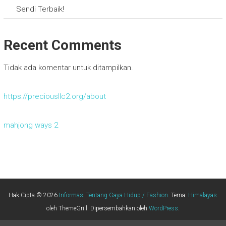
Sendi Terbaik!
Recent Comments
Tidak ada komentar untuk ditampilkan.
https://preciousllc2.org/about
mahjong ways 2
Hak Cipta © 2026
Informasi Tentang Gaya Hidup / Fashion
. Tema:
Himalayas
oleh ThemeGrill. Dipersembahkan oleh
WordPress
.