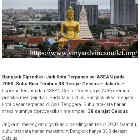
Bangkok Diprediksi Jadi Kota Terpanas se-ASEAN pada
2050, Suhu Bisa Tembus 38 Derajat Celsius
–
Jakarta
–
Laporan terbaru dari ASEAN Centre for Energy (ACE) memuat
prediksi mengejutkan. Pada tahun 2050, Bangkok akan menjadi
kota besar terpanas di Asia Tenggara. Suhu rata-rata harian
maksimumnya diproyeksikan melampaui
38 derajat Celsius
.
Angka ini meningkat signifikan dibandingkan tahun 2000. Saat itu,
suhu rata-rata harian maksimum Bangkok hanya 33,3 derajat
Celsius.