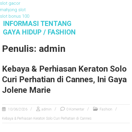
slot gacor
mahjong slot
slot bonus 100
S
INFORMASI TENTANG
k
GAYA HIDUP / FASHION
i
Informasi Tentang Gaya Hidup / Fashion
p
Penulis:
admin
t
o
c
Kebaya & Perhiasan Keraton Solo
o
n
Curi Perhatian di Cannes, Ini Gaya
t
e
Jolene Marie
n
t
10/06/2026
admin
0 Komentar
Fashion
Kebaya & Perhiasan Keraton Solo Curi Perhatian di Cannes