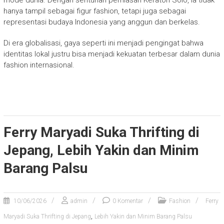
mode dunia. Dengan sentuhan perhiasan Keraton Solo, ia tidak
hanya tampil sebagai figur fashion, tetapi juga sebagai
representasi budaya Indonesia yang anggun dan berkelas.
Di era globalisasi, gaya seperti ini menjadi pengingat bahwa
identitas lokal justru bisa menjadi kekuatan terbesar dalam dunia
fashion internasional.
Ferry Maryadi Suka Thrifting di
Jepang, Lebih Yakin dan Minim
Barang Palsu
10/06/2026
admin
0 Komentar
Fashion
Ferry
,
Maryadi Suka Thrifting di Jepang
Lebih Yakin dan Minim Barang Palsu