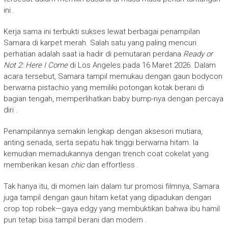
ini
.
Kerja sama ini terbukti sukses lewat berbagai penampilan
Samara di karpet merah. Salah satu yang paling mencuri
perhatian adalah saat ia hadir di pemutaran perdana
Ready or
Not 2: Here I Come
di Los Angeles pada 16 Maret 2026. Dalam
acara tersebut, Samara tampil memukau dengan gaun bodycon
berwarna pistachio yang memiliki potongan kotak berani di
bagian tengah, memperlihatkan baby bump-nya dengan percaya
diri
.
Penampilannya semakin lengkap dengan aksesori mutiara,
anting senada, serta sepatu hak tinggi berwarna hitam. Ia
kemudian memadukannya dengan trench coat cokelat yang
memberikan kesan
chic
dan effortless
.
Tak hanya itu, di momen lain dalam tur promosi filmnya, Samara
juga tampil dengan gaun hitam ketat yang dipadukan dengan
crop top robek—gaya edgy yang membuktikan bahwa ibu hamil
pun tetap bisa tampil berani dan modern
.