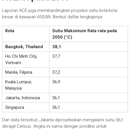
Laporan ACE juga membandingkan proyeksi suhu kota-kota
besar di kawasan ASEAN.
Berikut daftar lengkapnya:
Kota
Suhu Maksimum Rata-rata pada
2050 (°C)
Bangkok, Thailand
38,1
Ho Chi Minh City,
37,7
Vietnam
Manila, Filipina
37,2
Kuala Lumpur,
36,9
Malaysia
Jakarta, Indonesia
36,1
Singapura
36,1
Dari data tersebut, Jakarta diproyeksikan mengalami suhu 36,1
derajat Celsius. Angka ini sama dengan prediksi untuk