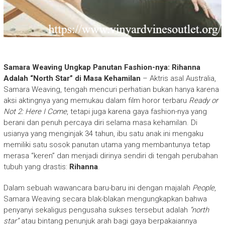
Samara Weaving Ungkap Panutan Fashion-nya: Rihanna
Adalah “North Star” di Masa Kehamilan
–
Aktris asal Australia,
Samara Weaving, tengah mencuri perhatian bukan hanya karena
aksi aktingnya yang memukau dalam film horor terbaru
Ready or
Not 2: Here I Come
, tetapi juga karena gaya fashion-nya yang
berani dan penuh percaya diri selama masa kehamilan. Di
usianya yang menginjak 34 tahun, ibu satu anak ini mengaku
memiliki satu sosok panutan utama yang membantunya tetap
merasa “keren” dan menjadi dirinya sendiri di tengah perubahan
tubuh yang drastis:
Rihanna
.
Dalam sebuah wawancara baru-baru ini dengan majalah
People
,
Samara Weaving secara blak-blakan mengungkapkan bahwa
penyanyi sekaligus pengusaha sukses tersebut adalah
“north
star”
atau bintang penunjuk arah bagi gaya berpakaiannya