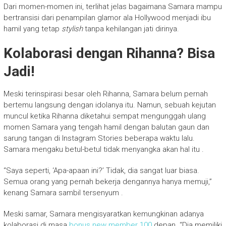
Dari momen-momen ini, terlihat jelas bagaimana Samara mampu
bertransisi dari penampilan glamor ala Hollywood menjadi ibu
hamil yang tetap
stylish
tanpa kehilangan jati dirinya.
Kolaborasi dengan Rihanna? Bisa
Jadi!
Meski terinspirasi besar oleh Rihanna, Samara belum pernah
bertemu langsung dengan idolanya itu. Namun, sebuah kejutan
muncul ketika Rihanna diketahui sempat mengunggah ulang
momen Samara yang tengah hamil dengan balutan gaun dan
sarung tangan di Instagram Stories beberapa waktu lalu.
Samara mengaku betul-betul tidak menyangka akan hal itu
.
“Saya seperti, ‘Apa-apaan ini?’ Tidak, dia sangat luar biasa.
Semua orang yang pernah bekerja dengannya hanya memuji,”
kenang Samara sambil tersenyum
.
Meski samar, Samara mengisyaratkan kemungkinan adanya
kolaborasi di masa
bonus new member 100
depan. “Dia memiliki