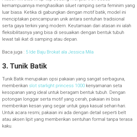
kemampuannya menghasilkan siluet ramping serta feminim yang
luar biasa. Ketika di gabungkan dengan motif batik, model ini
menciptakan pencampuran unik antara sentuhan tradisional
serta gaya terkini yang modern. Keutamaan dari atasan ini ialah
fleksibilitasnya yang bisa di sesuaikan dengan bentuk tubuh
lewat tali ikat di samping atau depan.
Baca juga :
5 Ide Baju Brokat ala Jessica Mila
3. Tunik Batik
Tunik Batik merupakan opsi pakaian yang sangat serbaguna,
memberikan
slot starlight princess 1000
kenyamanan seta
kesopanan yang ideal untuk beragam bentuk tubuh. Dengan
potongan longgar serta motif yang cerah, pakaian ini bisa
memberikan kesan yang segar untuk gaya kasual sehari-hari.
Untuk acara resmi, pakaian ini ada dengan detail seperti belt
atau aksen lipit yang memberikan sentuhan formal tanpa terasa
kaku.