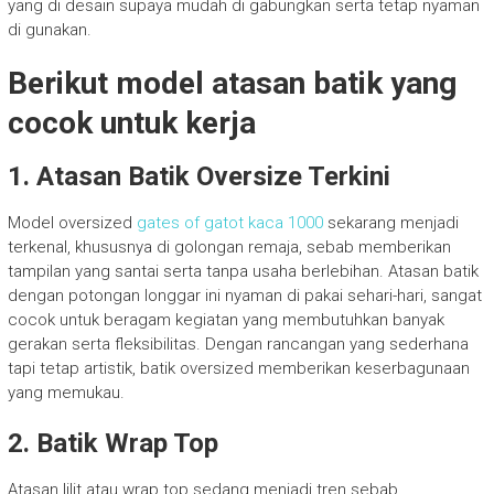
yang di desain supaya mudah di gabungkan serta tetap nyaman
di gunakan.
Berikut model atasan batik yang
cocok untuk kerja
1. Atasan Batik Oversize Terkini
Model oversized
gates of gatot kaca 1000
sekarang menjadi
terkenal, khususnya di golongan remaja, sebab memberikan
tampilan yang santai serta tanpa usaha berlebihan. Atasan batik
dengan potongan longgar ini nyaman di pakai sehari-hari, sangat
cocok untuk beragam kegiatan yang membutuhkan banyak
gerakan serta fleksibilitas. Dengan rancangan yang sederhana
tapi tetap artistik, batik oversized memberikan keserbagunaan
yang memukau.
2. Batik Wrap Top
Atasan lilit atau wrap top sedang menjadi tren sebab