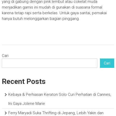
yang di gabung dengan pink lembut atau cokelat muda
menjadikan gamis ini mudah di gunakan di suasana formal
karena tetap rapi serta berkelas. Untuk gaya santai, pemakai
hanya butuh melonggarkan bagian pinggang.
Cari
Cari
Recent Posts
Kebaya & Perhiasan Keraton Solo Curi Perhatian di Cannes,
Ini Gaya Jolene Marie
Ferry Maryadi Suka Thrifting di Jepang, Lebih Yakin dan