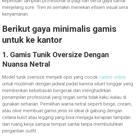
keperluan tampilan profesional di pagi hari serta gaya santai
menjelang sore. Tren ini semakin menekan efisien visual sera
kenyamanan.
Berikut gaya minimalis gamis
untuk ke kantor
1. Gamis Tunik Oversize Dengan
Nuansa Netral
Model tunik oversize menjadi opsi yang cocok
casino online
untuk muslimah dengan jadwal padat karena siluet longgar yang
memberikan kebebasan bergerak dan menghadirkan
penampilan profesional yang ringan serta tidak kaku walau di
gunakan seharian. Pemilihan warna netral seperti beige, cream,
atau olive membuat gamis jenis ini ideal di gabung dengan
celana kulot atau legging yang bisa menjaga kerapian tampilan
dari ruang kerja sampai tempat santai tanpa membutuhkan
pergantian outfit.