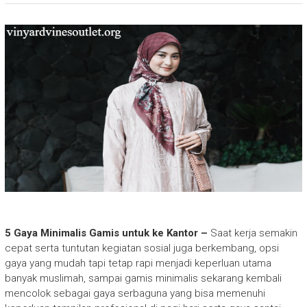
5 Gaya Minimalis Gamis untuk ke Kantor –
Saat kerja semakin
cepat serta tuntutan kegiatan sosial juga berkembang, opsi
gaya yang mudah tapi tetap rapi menjadi keperluan utama
banyak muslimah, sampai gamis minimalis sekarang kembali
mencolok sebagai gaya serbaguna yang bisa memenuhi