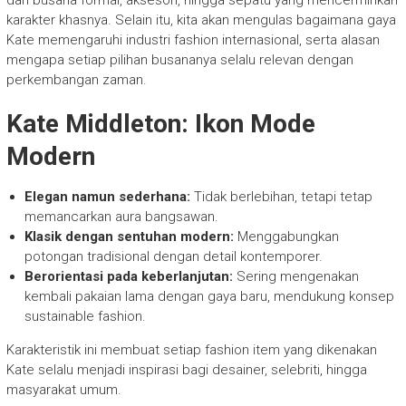
dari busana formal, aksesori, hingga sepatu yang mencerminkan
karakter khasnya. Selain itu, kita akan mengulas bagaimana gaya
Kate memengaruhi industri fashion internasional, serta alasan
mengapa setiap pilihan busananya selalu relevan dengan
perkembangan zaman.
Kate Middleton: Ikon Mode
Modern
Elegan namun sederhana:
Tidak berlebihan, tetapi tetap
memancarkan aura bangsawan.
Klasik dengan sentuhan modern:
Menggabungkan
potongan tradisional dengan detail kontemporer.
Berorientasi pada keberlanjutan:
Sering mengenakan
kembali pakaian lama dengan gaya baru, mendukung konsep
sustainable fashion.
Karakteristik ini membuat setiap fashion item yang dikenakan
Kate selalu menjadi inspirasi bagi desainer, selebriti, hingga
masyarakat umum.