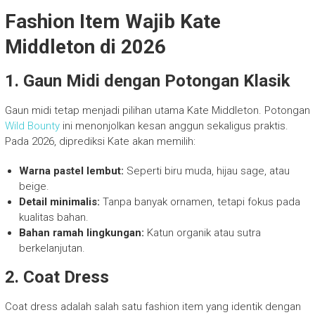
Fashion Item Wajib Kate
Middleton di 2026
1. Gaun Midi dengan Potongan Klasik
Gaun midi tetap menjadi pilihan utama Kate Middleton. Potongan
Wild Bounty
ini menonjolkan kesan anggun sekaligus praktis.
Pada 2026, diprediksi Kate akan memilih:
Warna pastel lembut:
Seperti biru muda, hijau sage, atau
beige.
Detail minimalis:
Tanpa banyak ornamen, tetapi fokus pada
kualitas bahan.
Bahan ramah lingkungan:
Katun organik atau sutra
berkelanjutan.
2. Coat Dress
Coat dress adalah salah satu fashion item yang identik dengan