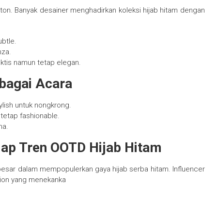
n. Banyak desainer menghadirkan koleksi hijab hitam dengan
btle.
nza.
ktis namun tetap elegan.
bagai Acara
ylish untuk nongkrong.
 tetap fashionable.
na.
dap Tren OOTD Hijab Hitam
besar dalam mempopulerkan gaya hijab serba hitam. Influencer
tion yang menekanka