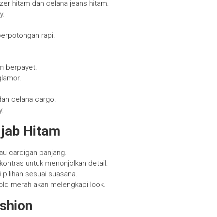
zer hitam dan celana jeans hitam.
y.
berpotongan rapi.
am berpayet.
lamor.
dan celana cargo.
y.
ijab Hitam
au cardigan panjang.
kontras untuk menonjolkan detail.
 pilihan sesuai suasana.
bold merah akan melengkapi look.
ashion