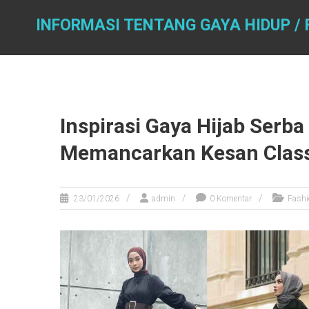
Skip
to
INFORMASI TENTANG GAYA HIDUP / 
content
Inspirasi Gaya Hijab Serb
Memancarkan Kesan Class
23/01/2026
admin
0 Komentar
Fashi