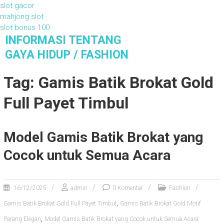
slot gacor
mahjong slot
slot bonus 100
S
INFORMASI TENTANG
k
GAYA HIDUP / FASHION
i
Informasi Tentang Gaya Hidup / Fashion
p
Tag: Gamis Batik Brokat Gold
t
o
Full Payet Timbul
c
o
n
Model Gamis Batik Brokat yang
t
e
Cocok untuk Semua Acara
n
t
16/12/2025
admin
0 Komentar
Fashion
,
Gamis Batik Brokat Gold Full Payet Timbul
Gamis Batik Brokat Gold Motif
,
Parang Elegan
Model Gamis Batik Brokat yang Cocok untuk Semua Acara