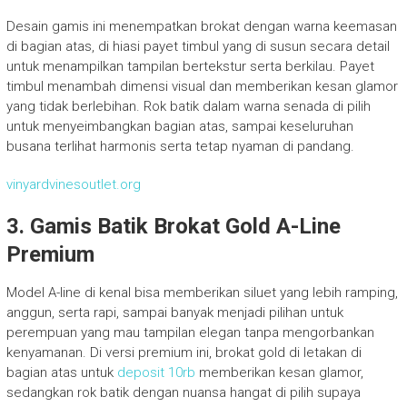
Desain gamis ini menempatkan brokat dengan warna keemasan
di bagian atas, di hiasi payet timbul yang di susun secara detail
untuk menampilkan tampilan bertekstur serta berkilau. Payet
timbul menambah dimensi visual dan memberikan kesan glamor
yang tidak berlebihan. Rok batik dalam warna senada di pilih
untuk menyeimbangkan bagian atas, sampai keseluruhan
busana terlihat harmonis serta tetap nyaman di pandang.
vinyardvinesoutlet.org
3. Gamis Batik Brokat Gold A-Line
Premium
Model A-line di kenal bisa memberikan siluet yang lebih ramping,
anggun, serta rapi, sampai banyak menjadi pilihan untuk
perempuan yang mau tampilan elegan tanpa mengorbankan
kenyamanan. Di versi premium ini, brokat gold di letakan di
bagian atas untuk
deposit 10rb
memberikan kesan glamor,
sedangkan rok batik dengan nuansa hangat di pilih supaya