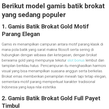
Berikut model gamis batik brokat
yang sedang populer
1. Gamis Batik Brokat Gold Motif
Parang Elegan
Gamis ini menampilkan campuran antara motif parang klasik di
mana pola batik yang sarat makna filosofi serta sering di
hubungkan dengan wibawa dan ketegasan, dengan brokat
berwarna gold yang mempunyai tekstur
slot bonus
lembut dan
tampilan berkilau halus. Pencampuran itu menghasilkan harmoni
visual yang bisa menampilkan suasana anggun serta berkelas.
Brokat emas memberikan penampilan mewah tapi tetap elegan,
sementara motif parang memperkuat karakter tradisional
Indonesia yang kaya nilai estetika.
2. Gamis Batik Brokat Gold Full Payet
Timbul