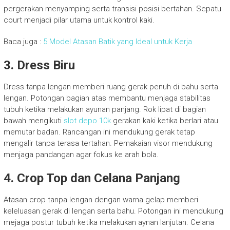
pergerakan menyamping serta transisi posisi bertahan. Sepatu
court menjadi pilar utama untuk kontrol kaki.
Baca juga :
5 Model Atasan Batik yang Ideal untuk Kerja
3. Dress Biru
Dress tanpa lengan memberi ruang gerak penuh di bahu serta
lengan. Potongan bagian atas membantu menjaga stabilitas
tubuh ketika melakukan ayunan panjang. Rok lipat di bagian
bawah mengikuti
slot depo 10k
gerakan kaki ketika berlari atau
memutar badan. Rancangan ini mendukung gerak tetap
mengalir tanpa terasa tertahan. Pemakaian visor mendukung
menjaga pandangan agar fokus ke arah bola.
4. Crop Top dan Celana Panjang
Atasan crop tanpa lengan dengan warna gelap memberi
keleluasan gerak di lengan serta bahu. Potongan ini mendukung
mejaga postur tubuh ketika melakukan aynan lanjutan. Celana