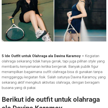
5 Ide Outfit untuk Olahraga ala Davina Karamoy –
Kegiatan
olahraga sekarang tidak hanya gerak, tapi juga pilihan style yang
membantu kenyamanan ketika bergerak. Banyak publik figur
menampilkan bagaimana outfit olahraga bisa di gunakan tanpa
mengganggu kegiatan fisik. Salah satunya Davina Karamoy, yang
sekarang aktif mengikuti aktivitas olahraga, dengan beragam
busana yang di pakai.
Berikut ide outfit untuk olahraga