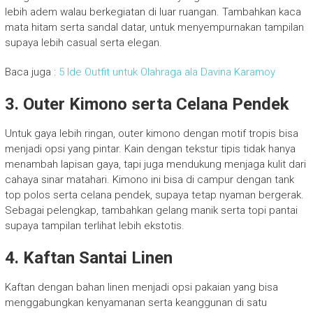
lebih adem walau berkegiatan di luar ruangan. Tambahkan kaca
mata hitam serta sandal datar, untuk menyempurnakan tampilan
supaya lebih casual serta elegan.
Baca juga :
5 Ide Outfit untuk Olahraga ala Davina Karamoy
3. Outer Kimono serta Celana Pendek
Untuk gaya lebih ringan, outer kimono dengan motif tropis bisa
menjadi opsi yang pintar. Kain dengan tekstur tipis tidak hanya
menambah lapisan gaya, tapi juga mendukung menjaga kulit dari
cahaya sinar matahari. Kimono ini bisa di campur dengan tank
top polos serta celana pendek, supaya tetap nyaman bergerak.
Sebagai pelengkap, tambahkan gelang manik serta topi pantai
supaya tampilan terlihat lebih ekstotis.
4. Kaftan Santai Linen
Kaftan dengan bahan linen menjadi opsi pakaian yang bisa
menggabungkan kenyamanan serta keanggunan di satu