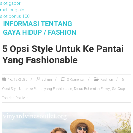
slot gacor
mahjong slot
slot bonus 100
S
INFORMASI TENTANG
k
GAYA HIDUP / FASHION
i
Informasi Tentang Gaya Hidup / Fashion
p
5 Opsi Style Untuk Ke Pantai
t
o
Yang Fashionable
c
o
n
16/12/2025
admin
0 Komentar
Fashion
5
t
e
,
,
Opsi Style Untuk ke Pantai yang Fashionable
Dress Bohemian Flowy
Set Crop
n
Top dan Rok Midi
t