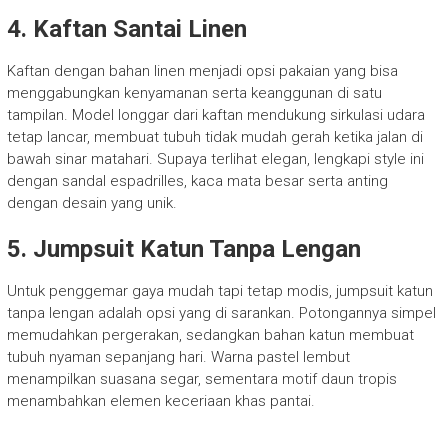
4. Kaftan Santai Linen
Kaftan dengan bahan linen menjadi opsi pakaian yang bisa
menggabungkan kenyamanan serta keanggunan di satu
tampilan. Model longgar dari kaftan mendukung sirkulasi udara
tetap lancar, membuat tubuh tidak mudah gerah ketika jalan di
bawah sinar matahari. Supaya terlihat elegan, lengkapi style ini
dengan sandal espadrilles, kaca mata besar serta anting
dengan desain yang unik.
5. Jumpsuit Katun Tanpa Lengan
Untuk penggemar gaya mudah tapi tetap modis, jumpsuit katun
tanpa lengan adalah opsi yang di sarankan. Potongannya simpel
memudahkan pergerakan, sedangkan bahan katun membuat
tubuh nyaman sepanjang hari. Warna pastel lembut
menampilkan suasana segar, sementara motif daun tropis
menambahkan elemen keceriaan khas pantai.