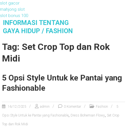
slot gacor
mahjong slot
slot bonus 100
S
INFORMASI TENTANG
k
GAYA HIDUP / FASHION
i
Informasi Tentang Gaya Hidup / Fashion
p
Tag: Set Crop Top dan Rok
t
o
Midi
c
o
n
5 Opsi Style Untuk ke Pantai yang
t
e
Fashionable
n
t
16/12/2025
admin
0 Komentar
Fashion
5
,
,
Opsi Style Untuk ke Pantai yang Fashionable
Dress Bohemian Flowy
Set Crop
Top dan Rok Midi