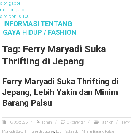
slot gacor
mahjong slot
slot bonus 100
S
INFORMASI TENTANG
k
GAYA HIDUP / FASHION
i
Informasi Tentang Gaya Hidup / Fashion
p
Tag: Ferry Maryadi Suka
t
o
Thrifting di Jepang
c
o
n
Ferry Maryadi Suka Thrifting di
t
e
Jepang, Lebih Yakin dan Minim
n
Barang Palsu
t
10/06/2026
admin
0 Komentar
Fashion
Ferry
,
Maryadi Suka Thrifting di Jepang
Lebih Yakin dan Minim Barang Palsu