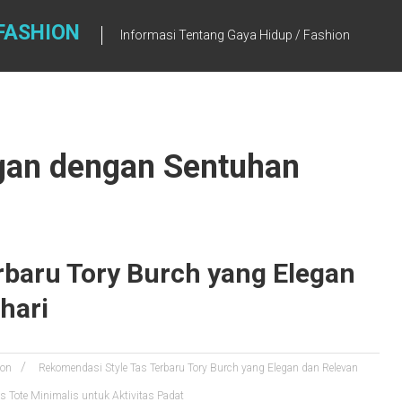
FASHION
Informasi Tentang Gaya Hidup / Fashion
egan dengan Sentuhan
rbaru Tory Burch yang Elegan
hari
ion
Rekomendasi Style Tas Terbaru Tory Burch yang Elegan dan Relevan
s Tote Minimalis untuk Aktivitas Padat