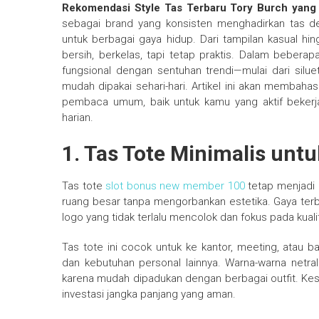
Rekomendasi Style Tas Terbaru Tory Burch yang 
sebagai brand yang konsisten menghadirkan tas d
untuk berbagai gaya hidup. Dari tampilan kasual hing
bersih, berkelas, tapi tetap praktis. Dalam bebera
fungsional dengan sentuhan trendi—mulai dari siluet
mudah dipakai sehari-hari. Artikel ini akan membaha
pembaca umum, baik untuk kamu yang aktif bekerja
harian.
1. Tas Tote Minimalis untu
Tas tote
slot bonus new member 100
tetap menjadi 
ruang besar tanpa mengorbankan estetika. Gaya ter
logo yang tidak terlalu mencolok dan fokus pada kuali
Tas tote ini cocok untuk ke kantor, meeting, atau
dan kebutuhan personal lainnya. Warna-warna netral
karena mudah dipadukan dengan berbagai outfit. Kes
investasi jangka panjang yang aman.