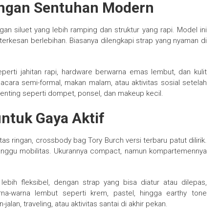
engan Sentuhan Modern
n siluet yang lebih ramping dan struktur yang rapi. Model ini
 terkesan berlebihan. Biasanya dilengkapi strap yang nyaman di
perti jahitan rapi, hardware berwarna emas lembut, dan kulit
 acara semi-formal, makan malam, atau aktivitas sosial setelah
nting seperti dompet, ponsel, dan makeup kecil.
untuk Gaya Aktif
ringan, crossbody bag Tory Burch versi terbaru patut dilirik.
gganggu mobilitas. Ukurannya compact, namun kompartemennya
bih fleksibel, dengan strap yang bisa diatur atau dilepas,
na-warna lembut seperti krem, pastel, hingga earthy tone
an, traveling, atau aktivitas santai di akhir pekan.