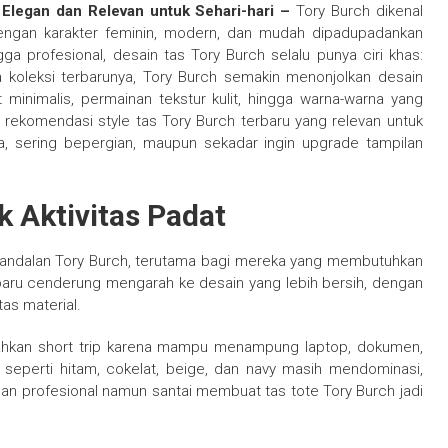
Elegan dan Relevan untuk Sehari-hari –
Tory Burch dikenal
engan karakter feminin, modern, dan mudah dipadupadankan
ga profesional, desain tas Tory Burch selalu punya ciri khas:
pa koleksi terbarunya, Tory Burch semakin menonjolkan desain
 minimalis, permainan tekstur kulit, hingga warna-warna yang
s rekomendasi style tas Tory Burch terbaru yang relevan untuk
, sering bepergian, maupun sekadar ingin upgrade tampilan
k Aktivitas Padat
andalan Tory Burch, terutama bagi mereka yang membutuhkan
baru cenderung mengarah ke desain yang lebih bersih, dengan
tas material.
 bahkan short trip karena mampu menampung laptop, dokumen,
 seperti hitam, cokelat, beige, dan navy masih mendominasi,
an profesional namun santai membuat tas tote Tory Burch jadi