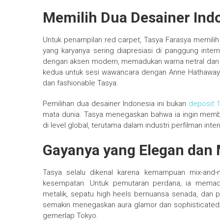
Memilih Dua Desainer Ind
Untuk penampilan red carpet, Tasya Farasya memili
yang karyanya sering diapresiasi di panggung intern
dengan aksen modern, memadukan warna netral dan 
kedua untuk sesi wawancara dengan Anne Hathaway ha
dan fashionable Tasya.
Pemilihan dua desainer Indonesia ini bukan
deposit 
mata dunia. Tasya menegaskan bahwa ia ingin memb
di level global, terutama dalam industri perfilman inter
Gayanya yang Elegan dan
Tasya selalu dikenal karena kemampuan mix-and
kesempatan. Untuk pemutaran perdana, ia memadu
metalik, sepatu high heels bernuansa senada, dan p
semakin menegaskan aura glamor dan sophisticated, 
gemerlap Tokyo.