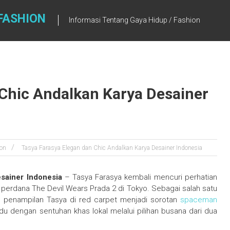
FASHION
Informasi Tentang Gaya Hidup / Fashion
 Chic Andalkan Karya Desainer
on
Tasya Farasya Elegan dan Chic Andalkan Karya Desainer Indonesia
sainer Indonesia
– Tasya Farasya kembali mencuri perhatian
perdana The Devil Wears Prada 2 di Tokyo. Sebagai salah satu
a, penampilan Tasya di red carpet menjadi sorotan
spaceman
 dengan sentuhan khas lokal melalui pilihan busana dari dua