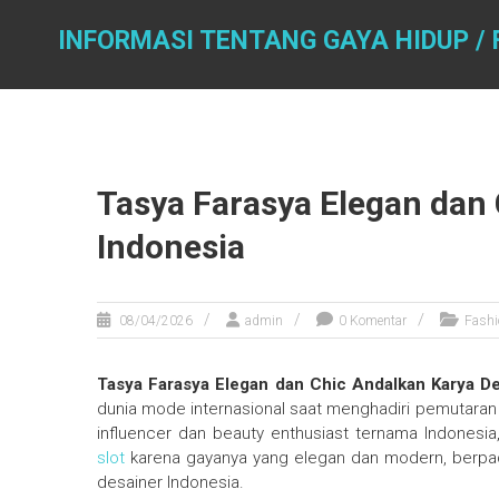
Skip
to
INFORMASI TENTANG GAYA HIDUP / 
content
Tasya Farasya Elegan dan
Indonesia
08/04/2026
admin
0 Komentar
Fashi
Tasya Farasya Elegan dan Chic Andalkan Karya De
dunia mode internasional saat menghadiri pemutaran 
influencer dan beauty enthusiast ternama Indonesi
slot
karena gayanya yang elegan dan modern, berpadu
desainer Indonesia.