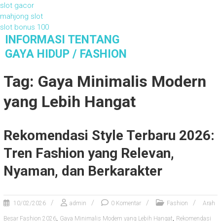
slot gacor
mahjong slot
slot bonus 100
S
INFORMASI TENTANG
k
GAYA HIDUP / FASHION
i
Informasi Tentang Gaya Hidup / Fashion
p
Tag: Gaya Minimalis Modern
t
o
yang Lebih Hangat
c
o
n
Rekomendasi Style Terbaru 2026:
t
e
Tren Fashion yang Relevan,
n
Nyaman, dan Berkarakter
t
10/02/2026
admin
0 Komentar
Fashion
Arah
,
,
Besar Fashion 2026
Gaya Minimalis Modern yang Lebih Hangat
Rekomendasi