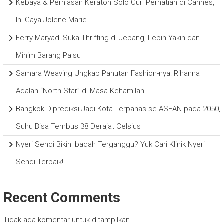
Kebaya & Perhiasan Keraton Solo Curi Perhatian di Cannes,
Ini Gaya Jolene Marie
Ferry Maryadi Suka Thrifting di Jepang, Lebih Yakin dan
Minim Barang Palsu
Samara Weaving Ungkap Panutan Fashion-nya: Rihanna
Adalah “North Star” di Masa Kehamilan
Bangkok Diprediksi Jadi Kota Terpanas se-ASEAN pada 2050,
Suhu Bisa Tembus 38 Derajat Celsius
Nyeri Sendi Bikin Ibadah Terganggu? Yuk Cari Klinik Nyeri
Sendi Terbaik!
Recent Comments
Tidak ada komentar untuk ditampilkan.