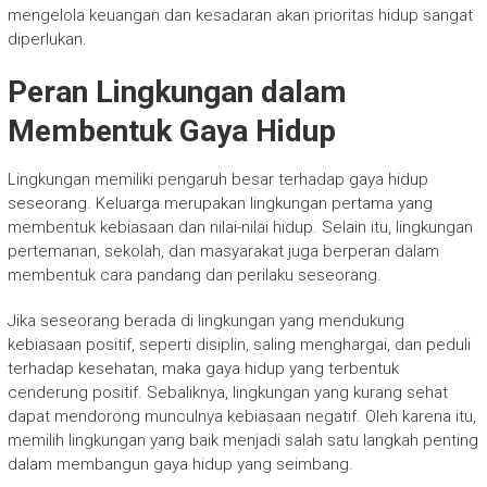
mengelola keuangan dan kesadaran akan prioritas hidup sangat
diperlukan.
Peran Lingkungan dalam
Membentuk Gaya Hidup
Lingkungan memiliki pengaruh besar terhadap gaya hidup
seseorang. Keluarga merupakan lingkungan pertama yang
membentuk kebiasaan dan nilai-nilai hidup. Selain itu, lingkungan
pertemanan, sekolah, dan masyarakat juga berperan dalam
membentuk cara pandang dan perilaku seseorang.
Jika seseorang berada di lingkungan yang mendukung
kebiasaan positif, seperti disiplin, saling menghargai, dan peduli
terhadap kesehatan, maka gaya hidup yang terbentuk
cenderung positif. Sebaliknya, lingkungan yang kurang sehat
dapat mendorong munculnya kebiasaan negatif. Oleh karena itu,
memilih lingkungan yang baik menjadi salah satu langkah penting
dalam membangun gaya hidup yang seimbang.