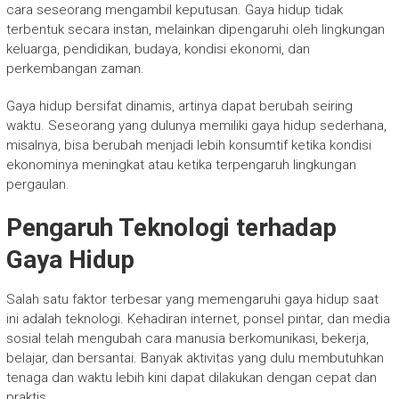
cara seseorang mengambil keputusan. Gaya hidup tidak
terbentuk secara instan, melainkan dipengaruhi oleh lingkungan
keluarga, pendidikan, budaya, kondisi ekonomi, dan
perkembangan zaman.
Gaya hidup bersifat dinamis, artinya dapat berubah seiring
waktu. Seseorang yang dulunya memiliki gaya hidup sederhana,
misalnya, bisa berubah menjadi lebih konsumtif ketika kondisi
ekonominya meningkat atau ketika terpengaruh lingkungan
pergaulan.
Pengaruh Teknologi terhadap
Gaya Hidup
Salah satu faktor terbesar yang memengaruhi gaya hidup saat
ini adalah teknologi. Kehadiran internet, ponsel pintar, dan media
sosial telah mengubah cara manusia berkomunikasi, bekerja,
belajar, dan bersantai. Banyak aktivitas yang dulu membutuhkan
tenaga dan waktu lebih kini dapat dilakukan dengan cepat dan
praktis.