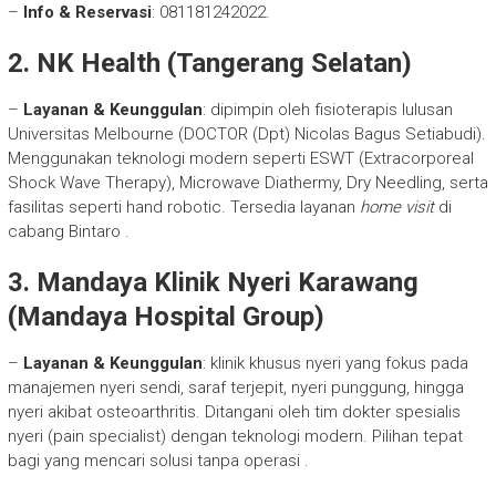
–
Info & Reservasi
: 081181242022.
2. NK Health (Tangerang Selatan)
–
Layanan & Keunggulan
: dipimpin oleh fisioterapis lulusan
Universitas Melbourne (DOCTOR (Dpt) Nicolas Bagus Setiabudi).
Menggunakan teknologi modern seperti ESWT (Extracorporeal
Shock Wave Therapy), Microwave Diathermy, Dry Needling, serta
fasilitas seperti hand robotic. Tersedia layanan
home visit
di
cabang Bintaro
.
3. Mandaya Klinik Nyeri Karawang
(Mandaya Hospital Group)
–
Layanan & Keunggulan
: klinik khusus nyeri yang fokus pada
manajemen nyeri sendi, saraf terjepit, nyeri punggung, hingga
nyeri akibat osteoarthritis. Ditangani oleh tim dokter spesialis
nyeri (pain specialist) dengan teknologi modern. Pilihan tepat
bagi yang mencari solusi tanpa operasi
.