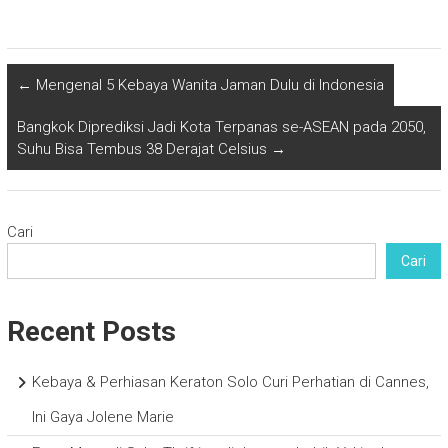
←
Mengenal 5 Kebaya Wanita Jaman Dulu di Indonesia
Bangkok Diprediksi Jadi Kota Terpanas se-ASEAN pada 2050,
Suhu Bisa Tembus 38 Derajat Celsius
→
Cari
Cari
Recent Posts
Kebaya & Perhiasan Keraton Solo Curi Perhatian di Cannes,
Ini Gaya Jolene Marie