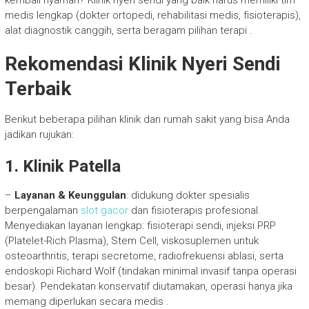
kembali nyaman? Klinik nyeri sendi yang baik harus memiliki tim
medis lengkap (dokter ortopedi, rehabilitasi medis, fisioterapis),
alat diagnostik canggih, serta beragam pilihan terapi
.
Rekomendasi Klinik Nyeri Sendi
Terbaik
Berikut beberapa pilihan klinik dan rumah sakit yang bisa Anda
jadikan rujukan:
1. Klinik Patella
–
Layanan & Keunggulan
: didukung dokter spesialis
berpengalaman
slot gacor
dan fisioterapis profesional.
Menyediakan layanan lengkap: fisioterapi sendi, injeksi PRP
(Platelet-Rich Plasma), Stem Cell, viskosuplemen untuk
osteoarthritis, terapi secretome, radiofrekuensi ablasi, serta
endoskopi Richard Wolf (tindakan minimal invasif tanpa operasi
besar). Pendekatan konservatif diutamakan, operasi hanya jika
memang diperlukan secara medis
.