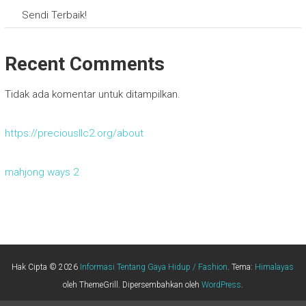
Sendi Terbaik!
Recent Comments
Tidak ada komentar untuk ditampilkan.
https://preciousllc2.org/about
mahjong ways 2
Hak Cipta © 2026
Informasi Tentang Gaya Hidup / Fashion
. Tema:
Himalayas
oleh ThemeGrill. Dipersembahkan oleh
WordPress
.