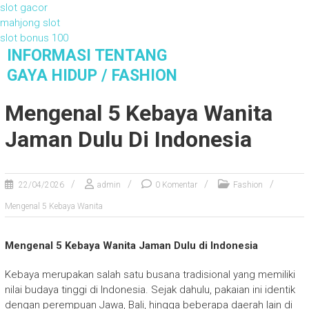
slot gacor
mahjong slot
slot bonus 100
S
INFORMASI TENTANG
k
GAYA HIDUP / FASHION
i
Informasi Tentang Gaya Hidup / Fashion
p
Mengenal 5 Kebaya Wanita
t
o
Jaman Dulu Di Indonesia
c
o
n
22/04/2026
admin
0 Komentar
Fashion
t
e
Mengenal 5 Kebaya Wanita
n
t
Mengenal 5 Kebaya Wanita Jaman Dulu di Indonesia
Kebaya merupakan salah satu busana tradisional yang memiliki
nilai budaya tinggi di Indonesia. Sejak dahulu, pakaian ini identik
dengan perempuan Jawa, Bali, hingga beberapa daerah lain di