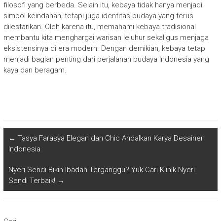
filosofi yang berbeda. Selain itu, kebaya tidak hanya menjadi
simbol keindahan, tetapi juga identitas budaya yang terus
dilestarikan. Oleh karena itu, memahami kebaya tradisional
membantu kita menghargai warisan leluhur sekaligus menjaga
eksistensinya di era modern. Dengan demikian, kebaya tetap
menjadi bagian penting dari perjalanan budaya Indonesia yang
kaya dan beragam.
←
Tasya Farasya Elegan dan Chic Andalkan Karya Desainer
Indonesia
Nyeri Sendi Bikin Ibadah Terganggu? Yuk Cari Klinik Nyeri
Sendi Terbaik!
→