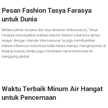
Pesan Fashion Tasya Farasya
untuk Dunia
Melalui pilihan busana dari dua desainer Indonesia ini, Tasya
Farasya menunjukkan bahwa industri fashion lokal bisa tampil
sejajar dengan standar internasional. Ia juga membuktikan
bahwa influencer Indonesia tidak hanya mampu menginspirasi di
bidang beauty, tetapi juga membawa nama Indonesia ke
panggung global.
Waktu Terbaik Minum Air Hangat
untuk Pencernaan