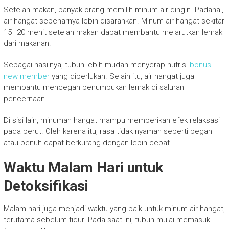
Setelah makan, banyak orang memilih minum air dingin. Padahal,
air hangat sebenarnya lebih disarankan. Minum air hangat sekitar
15–20 menit setelah makan dapat membantu melarutkan lemak
dari makanan.
Sebagai hasilnya, tubuh lebih mudah menyerap nutrisi
bonus
new member
yang diperlukan. Selain itu, air hangat juga
membantu mencegah penumpukan lemak di saluran
pencernaan.
Di sisi lain, minuman hangat mampu memberikan efek relaksasi
pada perut. Oleh karena itu, rasa tidak nyaman seperti begah
atau penuh dapat berkurang dengan lebih cepat.
Waktu Malam Hari untuk
Detoksifikasi
Malam hari juga menjadi waktu yang baik untuk minum air hangat,
terutama sebelum tidur. Pada saat ini, tubuh mulai memasuki