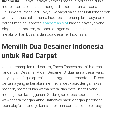
Indonesia
– Tasya Farasya kembali mencuri perhatian dunia
mode internasional saat menghadiri pemutaran perdana The
Devil Wears Prada 2 di Tokyo. Sebagai salah satu influencer dan
beauty enthusiast ternama Indonesia, penampilan Tasya di red
carpet menjadi sorotan
spaceman slot
karena gayanya yang
elegan dan modern, berpadu dengan sentuhan khas lokal
melalui pilihan busana dari dua desainer Indonesia.
Memilih Dua Desainer Indonesia
untuk Red Carpet
Untuk penampilan red carpet, Tasya Farasya memilih dress
rancangan Desainer A dan Desainer B, dua nama besar yang
karyanya sering diapresiasi di panggung internasional. Dress
pertama yang ia kenakan memiliki siluet klasik dengan aksen
modern, memadukan warna netral dan detail bordir yang
menonjolkan keanggunan. Sedangkan dress kedua untuk sesi
wawancara dengan Anne Hathaway hadir dengan potongan
lebih playful, menonjolkan sisi feminin dan fashionable Tasya.