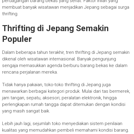
perdagangan barang bekas yang sehat. Faktor inilah yang
membuat banyak wisatawan menjadikan Jepang sebagai surga
thrifting.
Thrifting di Jepang Semakin
Populer
Dalam beberapa tahun terakhir, tren thrifting di Jepang semakin
dikenal oleh wisatawan internasional. Banyak pengunjung
sengaja memasukkan agenda berburu barang bekas ke dalam
rencana perjalanan mereka.
Tidak hanya pakaian, toko-toko thrifting di Jepang juga
menawarkan berbagai kategori produk. Mulai dari tas bermerek,
jam tangan, sepatu, aksesori, peralatan elektronik, hingga
perlengkapan rumah tangga dapat ditemukan dengan kondisi
yang masih sangat baik.
Lebih jauh lagi, sejumlah toko menyediakan sistem penilaian
kualitas yang memudahkan pembeli memahami kondisi barang.