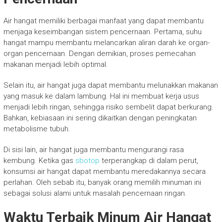
Air hangat memiliki berbagai manfaat yang dapat membantu
menjaga keseimbangan sistem pencernaan. Pertama, suhu
hangat mampu membantu melancarkan aliran darah ke organ-
organ pencernaan. Dengan demikian, proses pemecahan
makanan menjadi lebih optimal.
Selain itu, air hangat juga dapat membantu melunakkan makanan
yang masuk ke dalam lambung. Hal ini membuat kerja usus
menjadi lebih ringan, sehingga risiko sembelit dapat berkurang.
Bahkan, kebiasaan ini sering dikaitkan dengan peningkatan
metabolisme tubuh.
Di sisi lain, air hangat juga membantu mengurangi rasa
kembung. Ketika gas
sbotop
terperangkap di dalam perut,
konsumsi air hangat dapat membantu meredakannya secara
perlahan. Oleh sebab itu, banyak orang memilih minuman ini
sebagai solusi alami untuk masalah pencernaan ringan.
Waktu Terbaik Minum Air Hangat