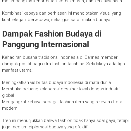
melambangkan kehormatan, kemakmuran, dan kebijaksanaan.
Kombinasi kebaya dan perhiasan ini menciptakan visual yang
kuat: elegan, berwibawa, sekaligus sarat makna budaya.
Dampak Fashion Budaya di
Panggung Internasional
Kehadiran busana tradisional Indonesia di Cannes memberi
dampak positif bagi citra fashion tanah air. Setidaknya ada tiga
manfaat utama:
Meningkatkan visibilitas budaya Indonesia di mata dunia
Membuka peluang kolaborasi desainer lokal dengan industri
global
Mengangkat kebaya sebagai fashion item yang relevan di era
modern
Tren ini menunjukkan bahwa fashion tidak hanya soal gaya, tetapi
juga medium diplomasi budaya yang efektif.