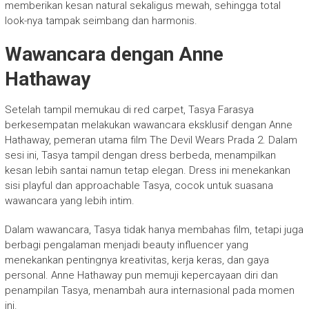
memberikan kesan natural sekaligus mewah, sehingga total
look-nya tampak seimbang dan harmonis.
Wawancara dengan Anne
Hathaway
Setelah tampil memukau di red carpet, Tasya Farasya
berkesempatan melakukan wawancara eksklusif dengan Anne
Hathaway, pemeran utama film The Devil Wears Prada 2. Dalam
sesi ini, Tasya tampil dengan dress berbeda, menampilkan
kesan lebih santai namun tetap elegan. Dress ini menekankan
sisi playful dan approachable Tasya, cocok untuk suasana
wawancara yang lebih intim.
Dalam wawancara, Tasya tidak hanya membahas film, tetapi juga
berbagi pengalaman menjadi beauty influencer yang
menekankan pentingnya kreativitas, kerja keras, dan gaya
personal. Anne Hathaway pun memuji kepercayaan diri dan
penampilan Tasya, menambah aura internasional pada momen
ini.