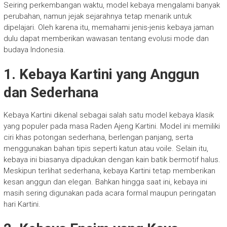
Seiring perkembangan waktu, model kebaya mengalami banyak
perubahan, namun jejak sejarahnya tetap menarik untuk
dipelajari. Oleh karena itu, memahami jenis-jenis kebaya jaman
dulu dapat memberikan wawasan tentang evolusi mode dan
budaya Indonesia.
1. Kebaya Kartini yang Anggun
dan Sederhana
Kebaya Kartini dikenal sebagai salah satu model kebaya klasik
yang populer pada masa Raden Ajeng Kartini. Model ini memiliki
ciri khas potongan sederhana, berlengan panjang, serta
menggunakan bahan tipis seperti katun atau voile. Selain itu,
kebaya ini biasanya dipadukan dengan kain batik bermotif halus.
Meskipun terlihat sederhana, kebaya Kartini tetap memberikan
kesan anggun dan elegan. Bahkan hingga saat ini, kebaya ini
masih sering digunakan pada acara formal maupun peringatan
hari Kartini.