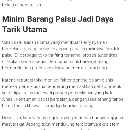
bekas di negara lain.
Minim Barang Palsu Jadi Daya
Tarik Utama
Salah satu alasan utama yang membuat Ferry nyaman
berbelanja barang bekas di Jepang adalah minimnya produk
palsu. Di berbagai toko thrifting ternama, proses autentikasi
dilakukan secara serius, terutama untuk barang-barang
bermerek atau produk koleksi yang memiliki nilai tinggi.
Karena reputasi toko menjadi faktor penting dalam bisnis
mereka, pemilik usaha cenderung memastikan setiap produk
yang dijual telah melewati proses pemeriksaan yang ketat.
Alhasil, konsumen dapat berbelanja dengan rasa tenang tanpa
harus terlalu khawatir terhadap keaslian barang.
Di sisi lain, keberadaan regulasi yang kuat dan budaya kejujuran
masyarakat Jepang turut mendukung terciptanya ekosistem