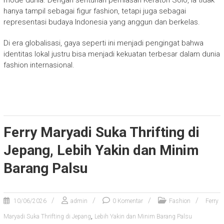
mode dunia. Dengan sentuhan perhiasan Keraton Solo, ia tidak
hanya tampil sebagai figur fashion, tetapi juga sebagai
representasi budaya Indonesia yang anggun dan berkelas.
Di era globalisasi, gaya seperti ini menjadi pengingat bahwa
identitas lokal justru bisa menjadi kekuatan terbesar dalam dunia
fashion internasional.
Ferry Maryadi Suka Thrifting di
Jepang, Lebih Yakin dan Minim
Barang Palsu
10/06/2026
admin
0 Komentar
Fashion
Ferry
,
Maryadi Suka Thrifting di Jepang
Lebih Yakin dan Minim Barang Palsu