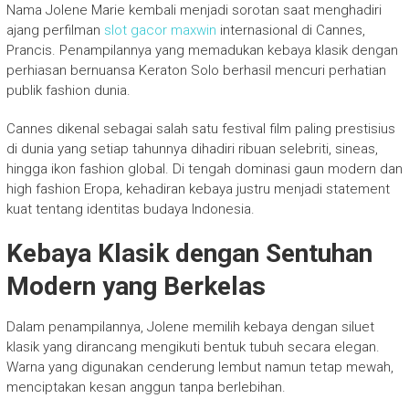
Nama Jolene Marie kembali menjadi sorotan saat menghadiri
ajang perfilman
slot gacor maxwin
internasional di Cannes,
Prancis. Penampilannya yang memadukan kebaya klasik dengan
perhiasan bernuansa Keraton Solo berhasil mencuri perhatian
publik fashion dunia.
Cannes dikenal sebagai salah satu festival film paling prestisius
di dunia yang setiap tahunnya dihadiri ribuan selebriti, sineas,
hingga ikon fashion global. Di tengah dominasi gaun modern dan
high fashion Eropa, kehadiran kebaya justru menjadi statement
kuat tentang identitas budaya Indonesia.
Kebaya Klasik dengan Sentuhan
Modern yang Berkelas
Dalam penampilannya, Jolene memilih kebaya dengan siluet
klasik yang dirancang mengikuti bentuk tubuh secara elegan.
Warna yang digunakan cenderung lembut namun tetap mewah,
menciptakan kesan anggun tanpa berlebihan.