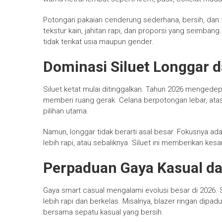
Potongan pakaian cenderung sederhana, bersih, dan ti
tekstur kain, jahitan rapi, dan proporsi yang seimban
tidak terikat usia maupun gender.
Dominasi Siluet Longgar d
Siluet ketat mulai ditinggalkan. Tahun 2026 mengede
memberi ruang gerak. Celana berpotongan lebar, atasa
pilihan utama.
Namun, longgar tidak berarti asal besar. Fokusnya ad
lebih rapi, atau sebaliknya. Siluet ini memberikan kes
Perpaduan Gaya Kasual da
Gaya smart casual mengalami evolusi besar di 2026. S
lebih rapi dan berkelas. Misalnya, blazer ringan dipad
bersama sepatu kasual yang bersih.