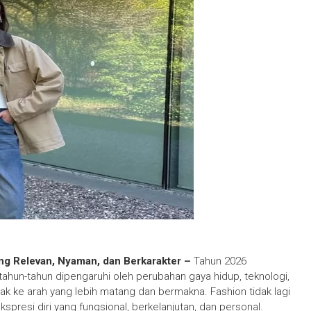
ng Relevan, Nyaman, dan Berkarakter –
Tahun 2026
tahun-tahun dipengaruhi oleh perubahan gaya hidup, teknologi,
rak ke arah yang lebih matang dan bermakna. Fashion tidak lagi
kspresi diri yang fungsional, berkelanjutan, dan personal.