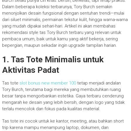
Burch selalu punya ciri khas: bersih, berkelas, tapi tetap praktis.
Dalam beberapa koleksi terbarunya, Tory Burch semakin
menonjolkan desain fungsional dengan sentuhan trendi—mulai
dari siluet minimalis, permainan tekstur kulit, hingga warna-warna
yang mudah dipakai sehari-hari. Artikel ini akan membahas
rekomendasi style tas Tory Burch terbaru yang relevan untuk
pembaca umum, baik untuk kamu yang aktif bekerja, sering
bepergian, maupun sekadar ingin upgrade tampilan harian.
1. Tas Tote Minimalis untuk
Aktivitas Padat
Tas tote
slot bonus new member 100
tetap menjadi andalan
Tory Burch, terutama bagi mereka yang membutuhkan ruang
besar tanpa mengorbankan estetika. Gaya terbaru cenderung
mengarah ke desain yang lebih bersih, dengan logo yang tidak
terlalu mencolok dan fokus pada kualitas material.
Tas tote ini cocok untuk ke kantor, meeting, atau bahkan short
trip karena mampu menampung laptop, dokumen, dan