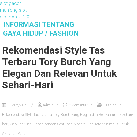
slot gacor
mahjong slot
slot bonus 100
S
INFORMASI TENTANG
k
GAYA HIDUP / FASHION
i
Informasi Tentang Gaya Hidup / Fashion
p
Rekomendasi Style Tas
t
o
Terbaru Tory Burch Yang
c
o
Elegan Dan Relevan Untuk
n
Sehari-Hari
t
e
n
t
03/02/2026
admin
0 Komentar
Fashion
Rekomendasi Style Tas Terbaru Tory Burch yang Elegan dan Relevan untuk Sehari-
,
,
hari
Shoulder Bag Elegan dengan Sentuhan Modern
Tas Tote Minimalis untuk
Aktivitas Padat