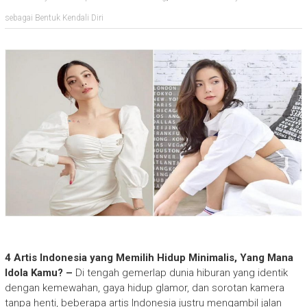
sebagai Bentuk Kendali Diri
4 Artis Indonesia yang Memilih Hidup Minimalis, Yang Mana
Idola Kamu? –
Di tengah gemerlap dunia hiburan yang identik
dengan kemewahan, gaya hidup glamor, dan sorotan kamera
tanpa henti, beberapa artis Indonesia justru mengambil jalan