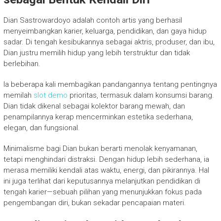
Dian Sastrowardoyo adalah contoh artis yang berhasil
menyeimbangkan karier, keluarga, pendidikan, dan gaya hidup
sadar. Di tengah kesibukannya sebagai aktris, produser, dan ibu,
Dian justru memilih hidup yang lebih terstruktur dan tidak
berlebihan.
Ia beberapa kali membagikan pandangannya tentang pentingnya
memilah
slot demo
prioritas, termasuk dalam konsumsi barang.
Dian tidak dikenal sebagai kolektor barang mewah, dan
penampilannya kerap mencerminkan estetika sederhana,
elegan, dan fungsional.
Minimalisme bagi Dian bukan berarti menolak kenyamanan,
tetapi menghindari distraksi. Dengan hidup lebih sederhana, ia
merasa memiliki kendali atas waktu, energi, dan pikirannya. Hal
ini juga terlihat dari keputusannya melanjutkan pendidikan di
tengah karier—sebuah pilihan yang menunjukkan fokus pada
pengembangan diri, bukan sekadar pencapaian materi.