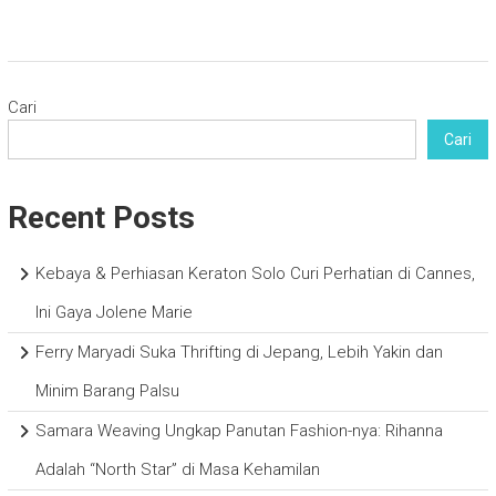
Cari
Cari
Recent Posts
Kebaya & Perhiasan Keraton Solo Curi Perhatian di Cannes,
Ini Gaya Jolene Marie
Ferry Maryadi Suka Thrifting di Jepang, Lebih Yakin dan
Minim Barang Palsu
Samara Weaving Ungkap Panutan Fashion-nya: Rihanna
Adalah “North Star” di Masa Kehamilan