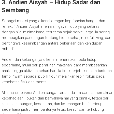
3. Andien Aisyah – Hidup Sadar dan
Seimbang
Sebagai musisi yang dikenal dengan kepribadian hangat dan
reflektif, Andien Aisyah menjalani gaya hidup yang selaras
dengan nilai minimalisme, terutama sejak berkeluarga. Ia sering
membagikan pandangan tentang hidup sehat, mindful living, dan
pentingnya keseimbangan antara pekerjaan dan kehidupan
pribadi.
Andien dan keluarganya dikenal menerapkan pola hidup
sederhana, mulai dari pemilihan makanan, cara membesarkan
anak, hingga aktivitas sehari-hari. Ia tidak terjebak dalam tuntutan
tampil “wah” sebagai publik figur, melainkan lebih fokus pada
kesehatan fisik dan mental.
Minimalisme versi Andien sangat terasa dalam cara ia memaknai
kebahagiaan—bukan dari banyaknya hal yang dimiliki, tetapi dari
kualitas hubungan, kesehatan, dan ketenangan batin. Hidup
sederhana justru membantunya tetap kreatif dan terhubung