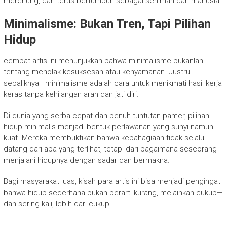
merenung, dan terus bertumbuh sebagai seniman dan manusia.
Minimalisme: Bukan Tren, Tapi Pilihan
Hidup
eempat artis ini menunjukkan bahwa minimalisme bukanlah
tentang menolak kesuksesan atau kenyamanan. Justru
sebaliknya—minimalisme adalah cara untuk menikmati hasil kerja
keras tanpa kehilangan arah dan jati diri.
Di dunia yang serba cepat dan penuh tuntutan pamer, pilihan
hidup minimalis menjadi bentuk perlawanan yang sunyi namun
kuat. Mereka membuktikan bahwa kebahagiaan tidak selalu
datang dari apa yang terlihat, tetapi dari bagaimana seseorang
menjalani hidupnya dengan sadar dan bermakna.
Bagi masyarakat luas, kisah para artis ini bisa menjadi pengingat
bahwa hidup sederhana bukan berarti kurang, melainkan cukup—
dan sering kali, lebih dari cukup.