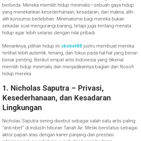
berbeda. Mereka memilih hidup minimalis—sebuah gaya hidup
yang menekankan kesederhanaan, kesadaran, dan makna, alih-
alih konsumsi berlebihan. Minimalisme bagi mereka bukan
sekadar soal mengurangi barang, tetapi juga tentang menata
hidup agar lebih selaras dengan nilai pribadi.
Menariknya, pilihan hidup ini
sbobet88
justru membuat mereka
terlihat lebih autentik, tenang, dan fokus pada hal-hal yang benar-
benar penting. Berikut empat artis Indonesia yang dikenal
memilih hidup minimalis dan menjadikannya bagian dari filosofi
hidup mereka.
1. Nicholas Saputra – Privasi,
Kesederhanaan, dan Kesadaran
Lingkungan
Nicholas Saputra sering disebut sebagai salah satu artis paling
“anti-ribet” di industri hiburan Tanah Air. Meski berstatus sebagai
aktor papan atas dengan karier panjang dan prestasi