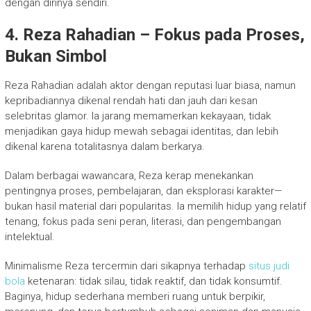
dengan dirinya sendiri.
4. Reza Rahadian – Fokus pada Proses,
Bukan Simbol
Reza Rahadian adalah aktor dengan reputasi luar biasa, namun
kepribadiannya dikenal rendah hati dan jauh dari kesan
selebritas glamor. Ia jarang memamerkan kekayaan, tidak
menjadikan gaya hidup mewah sebagai identitas, dan lebih
dikenal karena totalitasnya dalam berkarya.
Dalam berbagai wawancara, Reza kerap menekankan
pentingnya proses, pembelajaran, dan eksplorasi karakter—
bukan hasil material dari popularitas. Ia memilih hidup yang relatif
tenang, fokus pada seni peran, literasi, dan pengembangan
intelektual.
Minimalisme Reza tercermin dari sikapnya terhadap
situs judi
bola
ketenaran: tidak silau, tidak reaktif, dan tidak konsumtif.
Baginya, hidup sederhana memberi ruang untuk berpikir,