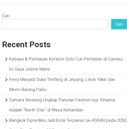
Cari
Cari
Recent Posts
Kebaya & Perhiasan Keraton Solo Curi Perhatian di Cannes,
Ini Gaya Jolene Marie
Ferry Maryadi Suka Thrifting di Jepang, Lebih Yakin dan
Minim Barang Palsu
Samara Weaving Ungkap Panutan Fashion-nya: Rihanna
Adalah “North Star” di Masa Kehamilan
Bangkok Diprediksi Jadi Kota Terpanas se-ASEAN pada 2050,