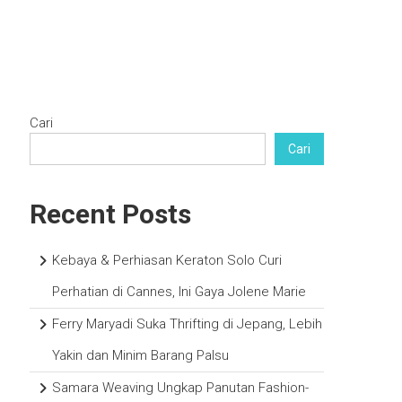
on
Cari
Cari
Recent Posts
Kebaya & Perhiasan Keraton Solo Curi
Perhatian di Cannes, Ini Gaya Jolene Marie
Ferry Maryadi Suka Thrifting di Jepang, Lebih
Yakin dan Minim Barang Palsu
Samara Weaving Ungkap Panutan Fashion-