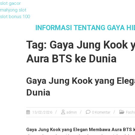
slot gacor
mahjong slot
slot bonus 100
S
INFORMASI TENTANG GAYA HI
k
i
Tag: Gaya Jung Kook
p
t
Aura BTS ke Dunia
o
c
o
n
Gaya Jung Kook yang Ele
t
e
Dunia
n
t
13/02/2026
admin
0 Komentar
Fash
Gaya Jung Kook yang Elegan Membawa Aura BTS k