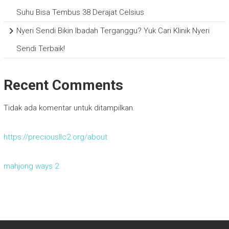
Suhu Bisa Tembus 38 Derajat Celsius
Nyeri Sendi Bikin Ibadah Terganggu? Yuk Cari Klinik Nyeri
Sendi Terbaik!
Recent Comments
Tidak ada komentar untuk ditampilkan.
https://preciousllc2.org/about
mahjong ways 2