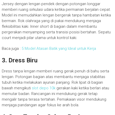
Jersey dengan lengan pendek dengan potongan longgar
memberi ruang sirkulasi udara ketika permainan berjalan cepat.
Model ini memudahkan lengan bergerak tanpa hambatan ketika
bermain. Rok olahraga yang di pakai mendukung menjaga
fleksibilitas kaki. Inner short di bagian dalam membantu
pergerakan menyamping serta transisi posisi bertahan. Sepatu
court menjadi pilar utama untuk kontrol kaki.
Baca juga :
5 Model Atasan Batik yang Ideal untuk Kerja
3. Dress Biru
Dress tanpa lengan memberi ruang gerak penuh di bahu serta
lengan. Potongan bagian atas membantu menjaga stabilitas
tubuh ketika melakukan ayunan panjang. Rok lipat di bagian
bawah mengikuti
slot depo 10k
gerakan kaki ketika berlari atau
memutar badan. Rancangan ini mendukung gerak tetap
mengalir tanpa terasa tertahan. Pemakaian visor mendukung
menjaga pandangan agar fokus ke arah bola.