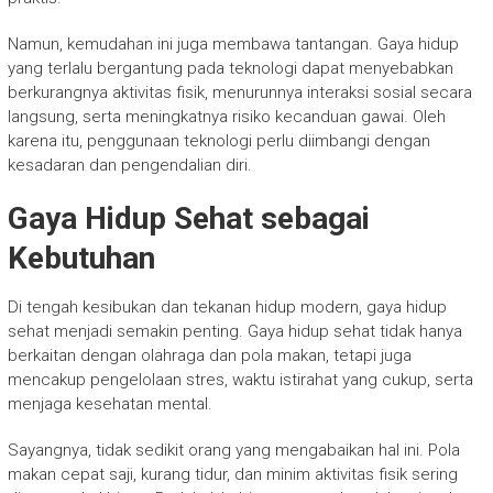
Namun, kemudahan ini juga membawa tantangan. Gaya hidup
yang terlalu bergantung pada teknologi dapat menyebabkan
berkurangnya aktivitas fisik, menurunnya interaksi sosial secara
langsung, serta meningkatnya risiko kecanduan gawai. Oleh
karena itu, penggunaan teknologi perlu diimbangi dengan
kesadaran dan pengendalian diri.
Gaya Hidup Sehat sebagai
Kebutuhan
Di tengah kesibukan dan tekanan hidup modern, gaya hidup
sehat menjadi semakin penting. Gaya hidup sehat tidak hanya
berkaitan dengan olahraga dan pola makan, tetapi juga
mencakup pengelolaan stres, waktu istirahat yang cukup, serta
menjaga kesehatan mental.
Sayangnya, tidak sedikit orang yang mengabaikan hal ini. Pola
makan cepat saji, kurang tidur, dan minim aktivitas fisik sering