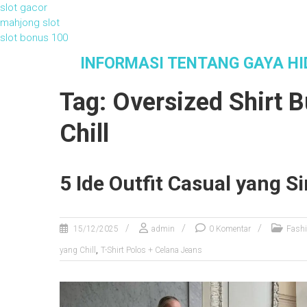
slot gacor
mahjong slot
slot bonus 100
S
INFORMASI TENTANG GAYA HI
k
i
Tag: Oversized Shirt 
p
t
Chill
o
c
o
n
5 Ide Outfit Casual yang S
t
e
n
15/12/2025
admin
0 Komentar
Fash
t
,
yang Chill
T-Shirt Polos + Celana Jeans