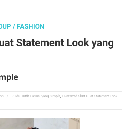
DUP / FASHION
Informasi Tentang Gaya Hidup / Fashi
Buat Statement Look yang
imple
,
ion
5 Ide Outfit Casual yang Simple
Oversized Shirt Buat Statement Look