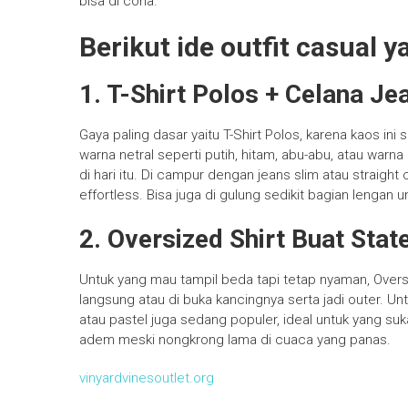
bisa di cona.
Berikut ide outfit casual 
1. T-Shirt Polos + Celana Je
Gaya paling dasar yaitu T-Shirt Polos, karena kaos in
warna netral seperti putih, hitam, abu-abu, atau war
di hari itu. Di campur dengan jeans slim atau straight
effortless. Bisa juga di gulung sedikit bagian lengan 
2. Oversized Shirt Buat Stat
Untuk yang mau tampil beda tapi tetap nyaman, Oversi
langsung atau di buka kancingnya serta jadi outer. U
atau pastel juga sedang populer, ideal untuk yang suk
adem meski nongkrong lama di cuaca yang panas.
vinyardvinesoutlet.org