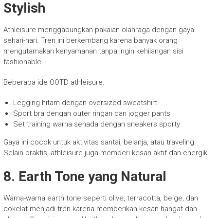
Stylish
Athleisure menggabungkan pakaian olahraga dengan gaya
sehari-hari. Tren ini berkembang karena banyak orang
mengutamakan kenyamanan tanpa ingin kehilangan sisi
fashionable.
Beberapa ide OOTD athleisure:
Legging hitam dengan oversized sweatshirt
Sport bra dengan outer ringan dan jogger pants
Set training warna senada dengan sneakers sporty
Gaya ini cocok untuk aktivitas santai, belanja, atau traveling.
Selain praktis, athleisure juga memberi kesan aktif dan energik.
8. Earth Tone yang Natural
Warna-warna earth tone seperti olive, terracotta, beige, dan
cokelat menjadi tren karena memberikan kesan hangat dan