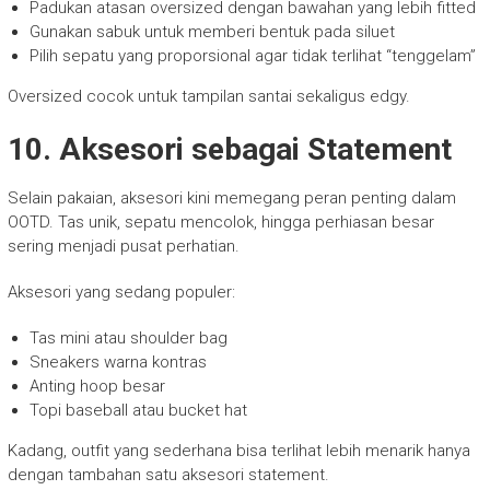
Padukan atasan oversized dengan bawahan yang lebih fitted
Gunakan sabuk untuk memberi bentuk pada siluet
Pilih sepatu yang proporsional agar tidak terlihat “tenggelam”
Oversized cocok untuk tampilan santai sekaligus edgy.
10. Aksesori sebagai Statement
Selain pakaian, aksesori kini memegang peran penting dalam
OOTD. Tas unik, sepatu mencolok, hingga perhiasan besar
sering menjadi pusat perhatian.
Aksesori yang sedang populer:
Tas mini atau shoulder bag
Sneakers warna kontras
Anting hoop besar
Topi baseball atau bucket hat
Kadang, outfit yang sederhana bisa terlihat lebih menarik hanya
dengan tambahan satu aksesori statement.