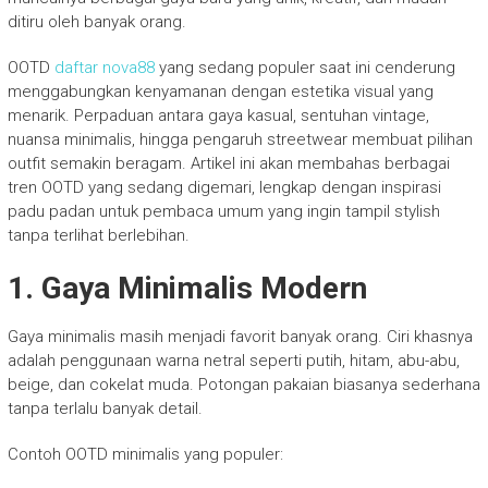
ditiru oleh banyak orang.
OOTD
daftar nova88
yang sedang populer saat ini cenderung
menggabungkan kenyamanan dengan estetika visual yang
menarik. Perpaduan antara gaya kasual, sentuhan vintage,
nuansa minimalis, hingga pengaruh streetwear membuat pilihan
outfit semakin beragam. Artikel ini akan membahas berbagai
tren OOTD yang sedang digemari, lengkap dengan inspirasi
padu padan untuk pembaca umum yang ingin tampil stylish
tanpa terlihat berlebihan.
1. Gaya Minimalis Modern
Gaya minimalis masih menjadi favorit banyak orang. Ciri khasnya
adalah penggunaan warna netral seperti putih, hitam, abu-abu,
beige, dan cokelat muda. Potongan pakaian biasanya sederhana
tanpa terlalu banyak detail.
Contoh OOTD minimalis yang populer: