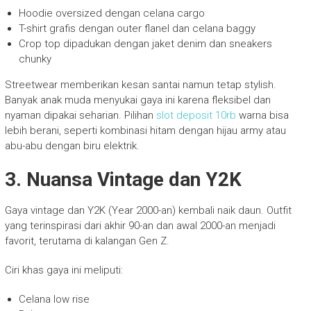
Hoodie oversized dengan celana cargo
T-shirt grafis dengan outer flanel dan celana baggy
Crop top dipadukan dengan jaket denim dan sneakers
chunky
Streetwear memberikan kesan santai namun tetap stylish.
Banyak anak muda menyukai gaya ini karena fleksibel dan
nyaman dipakai seharian. Pilihan
slot deposit 10rb
warna bisa
lebih berani, seperti kombinasi hitam dengan hijau army atau
abu-abu dengan biru elektrik.
3. Nuansa Vintage dan Y2K
Gaya vintage dan Y2K (Year 2000-an) kembali naik daun. Outfit
yang terinspirasi dari akhir 90-an dan awal 2000-an menjadi
favorit, terutama di kalangan Gen Z.
Ciri khas gaya ini meliputi:
Celana low rise