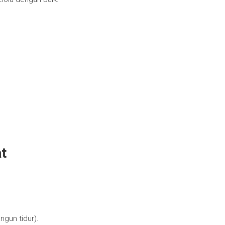
t
ngun tidur).