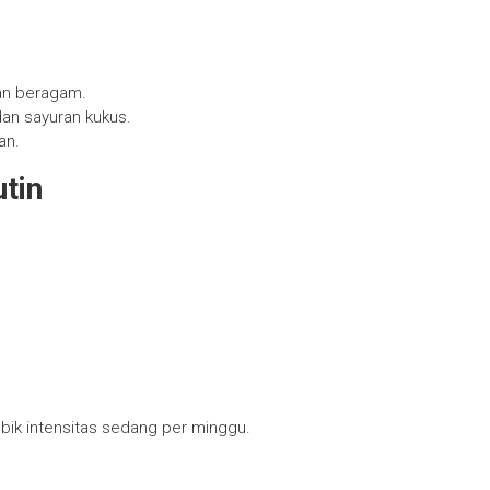
an beragam.
an sayuran kukus.
an.
utin
bik intensitas sedang per minggu.