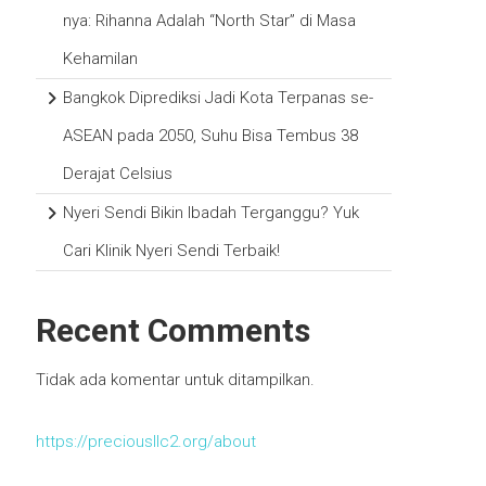
nya: Rihanna Adalah “North Star” di Masa
Kehamilan
Bangkok Diprediksi Jadi Kota Terpanas se-
ASEAN pada 2050, Suhu Bisa Tembus 38
Derajat Celsius
Nyeri Sendi Bikin Ibadah Terganggu? Yuk
Cari Klinik Nyeri Sendi Terbaik!
Recent Comments
Tidak ada komentar untuk ditampilkan.
https://preciousllc2.org/about