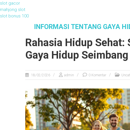
slot gacor
mahjong slot
slot bonus 100
S
INFORMASI TENTANG GAYA HI
k
i
Rahasia Hidup Sehat: S
p
t
Gaya Hidup Seimbang
o
c
o
n
18/02/2026
admin
0 Komentar
Uncat
t
e
n
t