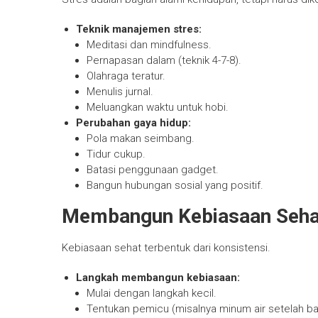
Teknik manajemen stres:
Meditasi dan mindfulness.
Pernapasan dalam (teknik 4-7-8).
Olahraga teratur.
Menulis jurnal.
Meluangkan waktu untuk hobi.
Perubahan gaya hidup:
Pola makan seimbang.
Tidur cukup.
Batasi penggunaan gadget.
Bangun hubungan sosial yang positif.
Membangun Kebiasaan Seha
Kebiasaan sehat terbentuk dari konsistensi.
Langkah membangun kebiasaan:
Mulai dengan langkah kecil.
Tentukan pemicu (misalnya minum air setelah ba