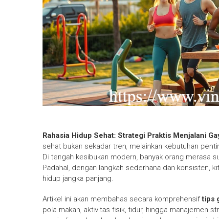
Rahasia Hidup Sehat: Strategi Praktis Menjalani 
sehat bukan sekadar tren, melainkan kebutuhan pentin
Di tengah kesibukan modern, banyak orang merasa sul
Padahal, dengan langkah sederhana dan konsisten, k
hidup jangka panjang.
Artikel ini akan membahas secara komprehensif
tips
pola makan, aktivitas fisik, tidur, hingga manajemen s