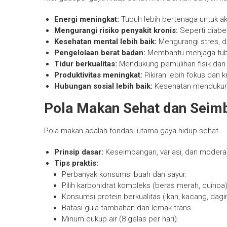
Energi meningkat:
Tubuh lebih bertenaga untuk akt
Mengurangi risiko penyakit kronis:
Seperti diabet
Kesehatan mental lebih baik:
Mengurangi stres, 
Pengelolaan berat badan:
Membantu menjaga tubu
Tidur berkualitas:
Mendukung pemulihan fisik dan
Produktivitas meningkat:
Pikiran lebih fokus dan kr
Hubungan sosial lebih baik:
Kesehatan mendukung 
Pola Makan Sehat dan Seim
Pola makan adalah fondasi utama gaya hidup sehat.
Prinsip dasar:
Keseimbangan, variasi, dan moderas
Tips praktis:
Perbanyak konsumsi buah dan sayur.
Pilih karbohidrat kompleks (beras merah, quinoa)
Konsumsi protein berkualitas (ikan, kacang, dagi
Batasi gula tambahan dan lemak trans.
Minum cukup air (8 gelas per hari).