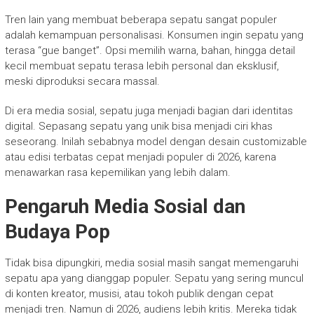
Tren lain yang membuat beberapa sepatu sangat populer
adalah kemampuan personalisasi. Konsumen ingin sepatu yang
terasa “gue banget”. Opsi memilih warna, bahan, hingga detail
kecil membuat sepatu terasa lebih personal dan eksklusif,
meski diproduksi secara massal.
Di era media sosial, sepatu juga menjadi bagian dari identitas
digital. Sepasang sepatu yang unik bisa menjadi ciri khas
seseorang. Inilah sebabnya model dengan desain customizable
atau edisi terbatas cepat menjadi populer di 2026, karena
menawarkan rasa kepemilikan yang lebih dalam.
Pengaruh Media Sosial dan
Budaya Pop
Tidak bisa dipungkiri, media sosial masih sangat memengaruhi
sepatu apa yang dianggap populer. Sepatu yang sering muncul
di konten kreator, musisi, atau tokoh publik dengan cepat
menjadi tren. Namun di 2026, audiens lebih kritis. Mereka tidak