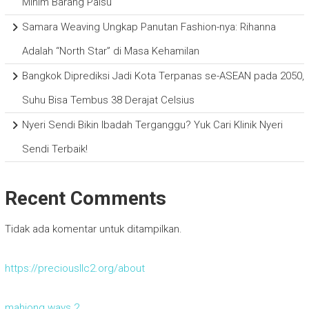
Minim Barang Palsu
Samara Weaving Ungkap Panutan Fashion-nya: Rihanna
Adalah “North Star” di Masa Kehamilan
Bangkok Diprediksi Jadi Kota Terpanas se-ASEAN pada 2050,
Suhu Bisa Tembus 38 Derajat Celsius
Nyeri Sendi Bikin Ibadah Terganggu? Yuk Cari Klinik Nyeri
Sendi Terbaik!
Recent Comments
Tidak ada komentar untuk ditampilkan.
https://preciousllc2.org/about
mahjong ways 2