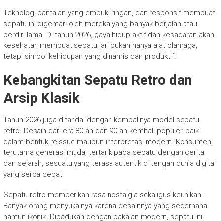
Teknologi bantalan yang empuk, ringan, dan responsif membuat
sepatu ini digemari oleh mereka yang banyak berjalan atau
berdiri lama. Di tahun 2026, gaya hidup aktif dan kesadaran akan
kesehatan membuat sepatu lari bukan hanya alat olahraga,
tetapi simbol kehidupan yang dinamis dan produktif.
Kebangkitan Sepatu Retro dan
Arsip Klasik
Tahun 2026 juga ditandai dengan kembalinya model sepatu
retro. Desain dari era 80-an dan 90-an kembali populer, baik
dalam bentuk reissue maupun interpretasi modern. Konsumen,
terutama generasi muda, tertarik pada sepatu dengan cerita
dan sejarah, sesuatu yang terasa autentik di tengah dunia digital
yang serba cepat.
Sepatu retro memberikan rasa nostalgia sekaligus keunikan.
Banyak orang menyukainya karena desainnya yang sederhana
namun ikonik. Dipadukan dengan pakaian modern, sepatu ini