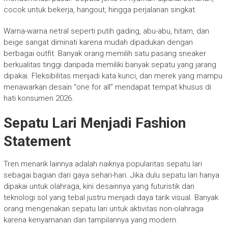
cocok untuk bekerja, hangout, hingga perjalanan singkat.
Warna-warna netral seperti putih gading, abu-abu, hitam, dan
beige sangat diminati karena mudah dipadukan dengan
berbagai outfit. Banyak orang memilih satu pasang sneaker
berkualitas tinggi daripada memiliki banyak sepatu yang jarang
dipakai. Fleksibilitas menjadi kata kunci, dan merek yang mampu
menawarkan desain “one for all” mendapat tempat khusus di
hati konsumen 2026.
Sepatu Lari Menjadi Fashion
Statement
Tren menarik lainnya adalah naiknya popularitas sepatu lari
sebagai bagian dari gaya sehari-hari. Jika dulu sepatu lari hanya
dipakai untuk olahraga, kini desainnya yang futuristik dan
teknologi sol yang tebal justru menjadi daya tarik visual. Banyak
orang mengenakan sepatu lari untuk aktivitas non-olahraga
karena kenyamanan dan tampilannya yang modern.