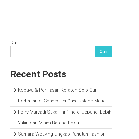
on
Cari
Cari
Recent Posts
Kebaya & Perhiasan Keraton Solo Curi
Perhatian di Cannes, Ini Gaya Jolene Marie
Ferry Maryadi Suka Thrifting di Jepang, Lebih
Yakin dan Minim Barang Palsu
Samara Weaving Ungkap Panutan Fashion-