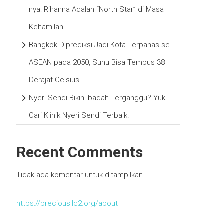
nya: Rihanna Adalah “North Star” di Masa
Kehamilan
Bangkok Diprediksi Jadi Kota Terpanas se-
ASEAN pada 2050, Suhu Bisa Tembus 38
Derajat Celsius
Nyeri Sendi Bikin Ibadah Terganggu? Yuk
Cari Klinik Nyeri Sendi Terbaik!
Recent Comments
Tidak ada komentar untuk ditampilkan.
https://preciousllc2.org/about