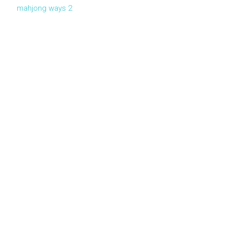
mahjong ways 2