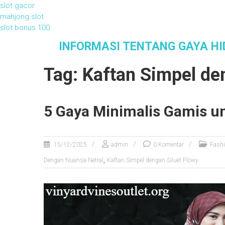
slot gacor
mahjong slot
slot bonus 100
S
INFORMASI TENTANG GAYA HI
k
i
Tag: Kaftan Simpel de
p
t
o
c
5 Gaya Minimalis Gamis u
o
n
t
15/12/2025
admin
0 Komentar
Fash
e
n
,
Dengan Nuansa Netral
Kaftan Simpel dengan Siluet Flowy
t