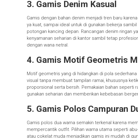
3. Gamis Denim Kasual
Gamis dengan bahan denim menjadi tren baru karena
ya kuat, sampai ideal untuk di gunakan bekerja sambi
potongan kancing depan. Rancangan denim ringan y
kenyamanan seharian di kantor sambil tetap profesio
dengan wana netral.
4. Gamis Motif Geometris M
Motif geometris yang di hidangkan di pola sederhan
visual tanpa membuat tampilan ramai, khususnya keti
proporsional serta bersih. Pemakaian bahan seperti 
gunakan seharian dan memberikan kebebasan berger
5. Gamis Polos Campuran D
Gamis polos dua warna semakin terkenal karena membe
mempercantik outfit. Pilihan warna utama seperti ab
atau cokelat muda menjadikan gamis ini mudah di guna