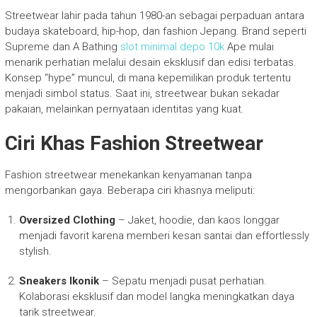
Streetwear lahir pada tahun 1980-an sebagai perpaduan antara
budaya skateboard, hip-hop, dan fashion Jepang. Brand seperti
Supreme dan A Bathing
slot minimal depo 10k
Ape mulai
menarik perhatian melalui desain eksklusif dan edisi terbatas.
Konsep “hype” muncul, di mana kepemilikan produk tertentu
menjadi simbol status. Saat ini, streetwear bukan sekadar
pakaian, melainkan pernyataan identitas yang kuat.
Ciri Khas Fashion Streetwear
Fashion streetwear menekankan kenyamanan tanpa
mengorbankan gaya. Beberapa ciri khasnya meliputi:
Oversized Clothing
– Jaket, hoodie, dan kaos longgar
menjadi favorit karena memberi kesan santai dan effortlessly
stylish.
Sneakers Ikonik
– Sepatu menjadi pusat perhatian.
Kolaborasi eksklusif dan model langka meningkatkan daya
tarik streetwear.