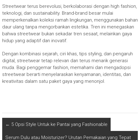
Streetwear terus berevolusi, berkolaborasi dengan high fashion,
teknologi, dan sustainability. Brand-brand besar mulai
memperkenalkan koleksi ramah lingkungan, menggunakan bahan
daur ulang tanpa mengorbankan estetika. Tren ini menegaskan
bahwa streetwear bukan sekadar tren sesaat, melainkan gaya
hidup yang adaptif dan inovatif.
Dengan kombinasi sejarah, ciri khas, tips styling, dan pengaruh
digital, streetwear tetap relevan dan terus menarik generasi
muda. Bagi penggemar fashion, memahami dan mengadopsi
streetwear berarti menyelaraskan kenyamanan, identitas, dan
kreativitas dalam satu paket gaya yang menonjol.
←
5 Opsi Style Untuk ke Pantai yang Fashionable
Serum Dulu atau Moisturizer? Urutan Pemakaian yang Tepat